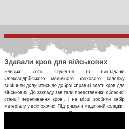
Здавали кров для військових
Близько сотні студентів та викладачів
Олександрійського медичного фахового коледжу
вирішили долучитись до доброї справи і здати кров для
військових. До закладу завітали представники обласної
станції переливання крові, і на місці зробили забір
матеріалу у всіх охочих. Підтримали медичний коледж і
інші навчальні заклади міста. Як студенти здавали кров
– розкажемо у наступному сюжеті.