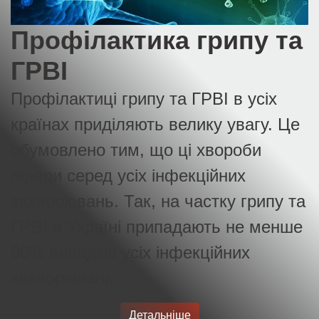
Профілактика грипу та
ГРВІ
Профілактиці грипу та ГРВІ в усіх
країнах приділяють велику увагу. Це
обумовлено тим, що ці хвороби
лідери серед усіх інфекційних
захворювань. Так, на частку грипу та
ГРВІ в Україні припадають не менше
90% випадків усіх інфекційних
захворювань.
Детальніше