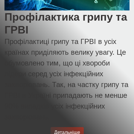
ГРВІ
Профілактиці грипу та ГРВІ в усіх
країнах приділяють велику увагу. Це
обумовлено тим, що ці хвороби
лідери серед усіх інфекційних
захворювань. Так, на частку грипу та
ГРВІ в Україні припадають не менше
90% випадків усіх інфекційних
захворювань.
Детальніше