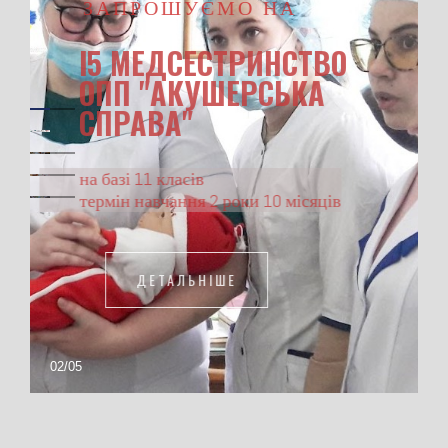
ЗАПРОШУЄМО НА
І5 МЕДСЕСТРИНСТВО
ОПП "АКУШЕРСЬКА
СПРАВА"
на базі 11 класів
термін навчання 2 роки 10 місяців
ДЕТАЛЬНІШЕ
02
/
05