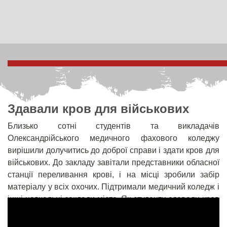
Здавали кров для військових
Близько сотні студентів та викладачів
Олександрійського медичного фахового коледжу
вирішили долучитись до доброї справи і здати кров для
військових. До закладу завітали представники обласної
станції переливання крові, і на місці зробили забір
матеріалу у всіх охочих. Підтримали медичний коледж і
інші навчальні заклади міста. Як студенти здавали кров
– розкажемо у наступному сюжеті.